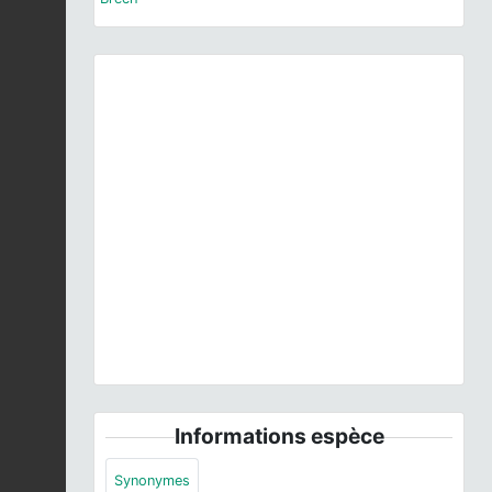
Previous
Next
Hyptiotes paradoxus
(C.L. Koch, 1834) © C. Quintin
- CC BY-NC-SA
Informations espèce
Synonymes