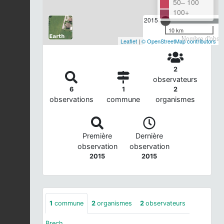
50– 100
100+
2015
10 km
Nombre d'observ
Leaflet
|
© OpenStreetMap contributors
2
observateurs
6
1
2
observations
commune
organismes
Première
Dernière
observation
observation
2015
2015
1
commune
2
organismes
2
observateurs
Brech