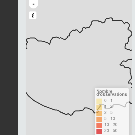
-
Nombre
d'observations
0– 1
1– 2
2– 5
5– 10
10– 20
20– 50