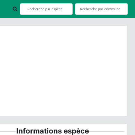
ious
Next
© H. TINGUY
Informations espèce