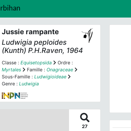
orbihan
Jussie rampante
Ludwigia peploides
(Kunth) P.H.Raven, 1964
Classe :
Equisetopsida
Ordre :
Myrtales
Famille :
Onagraceae
Prev
Sous-Famille :
Ludwigioideae
Genre :
Ludwigia
27