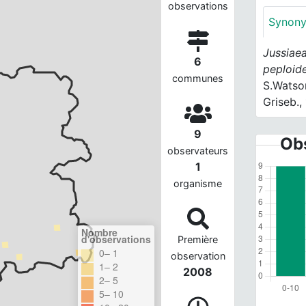
observations
Synon
Jussiaea
6
peploid
communes
S.Watso
Griseb.,
9
Obs
observateurs
1
organisme
Nombre
d'observations
Première
0– 1
observation
1– 2
2008
2– 5
5– 10