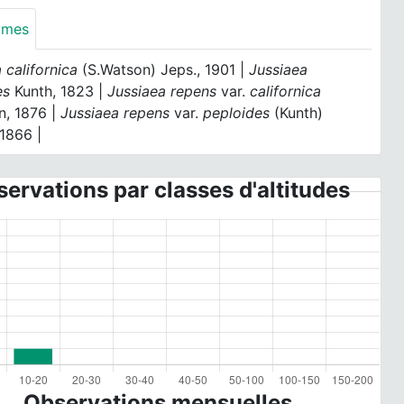
ymes
 californica
(S.Watson) Jeps., 1901 |
Jussiaea
es
Kunth, 1823 |
Jussiaea repens
var.
californica
n, 1876 |
Jussiaea repens
var.
peploides
(Kunth)
 1866 |
ervations par classes d'altitudes
Observations mensuelles