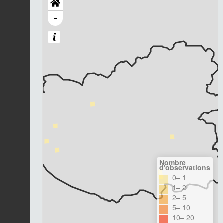
-
Nombre
d'observations
0– 1
1– 2
2– 5
5– 10
10– 20