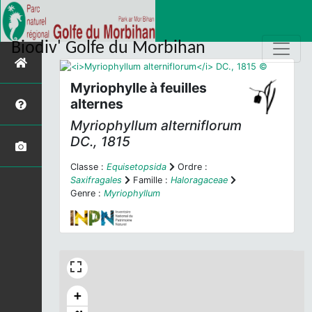
Biodiv' Golfe du Morbihan
Myriophylle à feuilles
alternes
Myriophyllum alterniflorum
DC., 1815
Classe :
Equisetopsida
Ordre :
Saxifragales
Famille :
Haloragaceae
Genre :
Myriophyllum
+