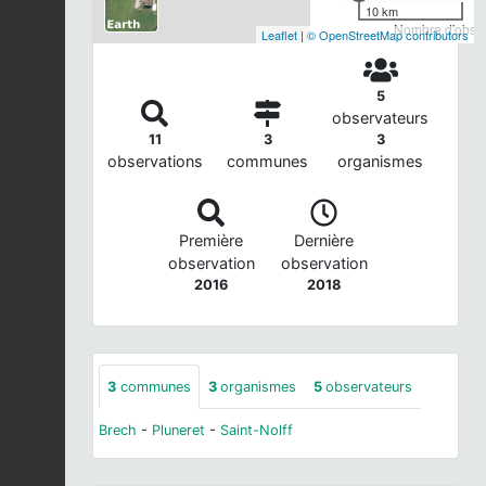
10 km
Nombre d'observ
Leaflet
|
© OpenStreetMap contributors
5
observateurs
11
3
3
observations
communes
organismes
Première
Dernière
observation
observation
2016
2018
3
communes
3
organismes
5
observateurs
Brech
-
Pluneret
-
Saint-Nolff