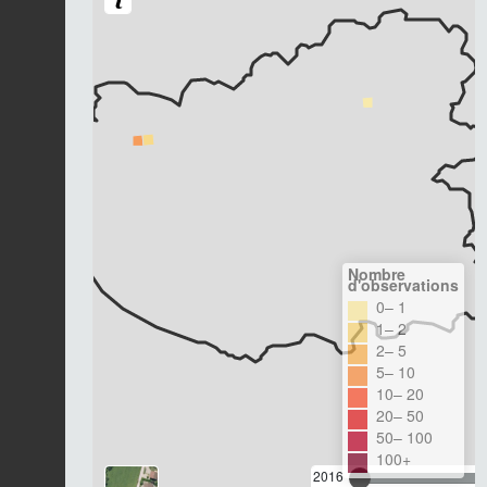
Nombre
d'observations
0– 1
1– 2
2– 5
5– 10
10– 20
20– 50
50– 100
100+
2016