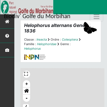
Biodiv' Golfe du Morbihan
Helophorus alternans
Gené,
1836
Classe :
Insecta
Ordre :
Coleoptera
Famille :
Helophoridae
Genre :
Helophorus
+
-