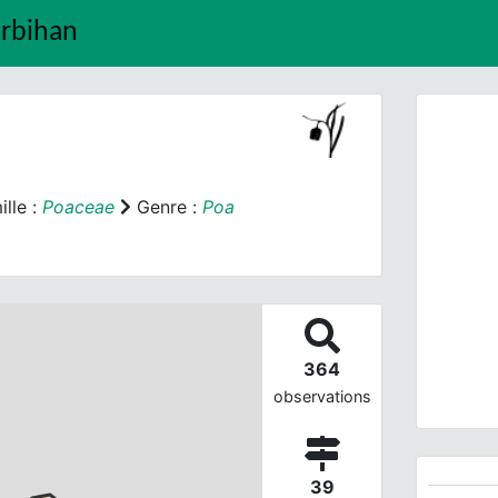
orbihan
lle :
Poaceae
Genre :
Poa
Prev
364
P
observations
39