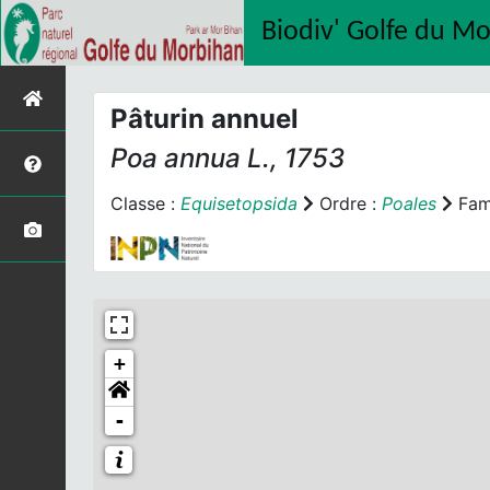
Biodiv' Golfe du M
Pâturin annuel
Poa annua
L., 1753
Classe :
Equisetopsida
Ordre :
Poales
Fami
+
-