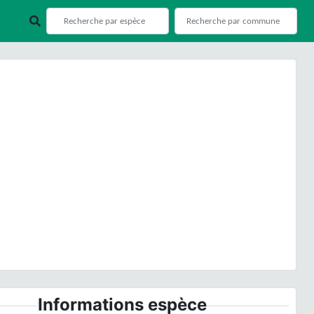
ious
Next
oa annua
L., 1753 © H. TINGUY - CC BY-NC-SA
Informations espèce