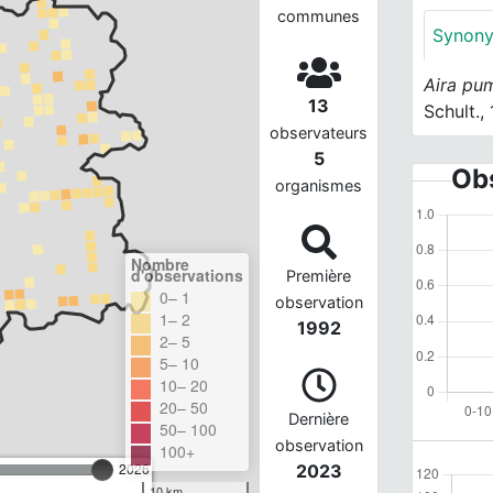
communes
Synon
Aira pum
13
Schult.,
observateurs
5
Obs
organismes
Nombre
d'observations
Première
0– 1
observation
1– 2
1992
2– 5
5– 10
10– 20
20– 50
Dernière
50– 100
observation
100+
2026
2023
10 km