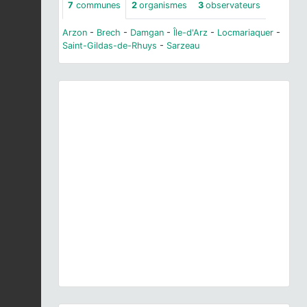
7
communes
2
organismes
3
observateurs
Arzon
-
Brech
-
Damgan
-
Île-d'Arz
-
Locmariaquer
-
Saint-Gildas-de-Rhuys
-
Sarzeau
Previous
Next
Poa bulbosa
L., 1753 © P. Gourdain - CC BY-NC-
SA