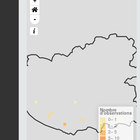
+
-
Nombre
d'observations
0– 1
1– 2
2– 5
5– 10