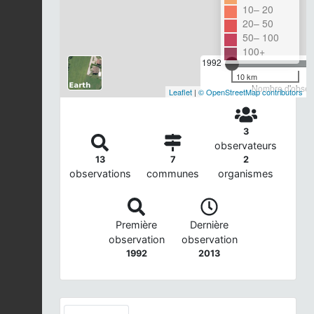
10– 20
20– 50
50– 100
100+
1992
10 km
Nombre d'observ
Leaflet
|
© OpenStreetMap contributors
3
observateurs
13
7
2
observations
communes
organismes
Première
Dernière
observation
observation
1992
2013