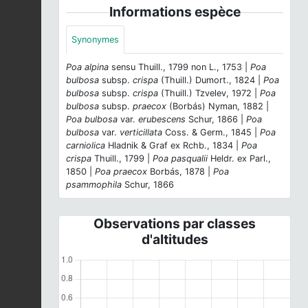
Informations espèce
Synonymes
Poa alpina
sensu Thuill., 1799 non L., 1753 |
Poa
bulbosa
subsp.
crispa
(Thuill.) Dumort., 1824 |
Poa
bulbosa
subsp.
crispa
(Thuill.) Tzvelev, 1972 |
Poa
bulbosa
subsp.
praecox
(Borbás) Nyman, 1882 |
Poa bulbosa
var.
erubescens
Schur, 1866 |
Poa
bulbosa
var.
verticillata
Coss. & Germ., 1845 |
Poa
carniolica
Hladnik & Graf ex Rchb., 1834 |
Poa
crispa
Thuill., 1799 |
Poa pasqualii
Heldr. ex Parl.,
1850 |
Poa praecox
Borbás, 1878 |
Poa
psammophila
Schur, 1866
Observations par classes
d'altitudes