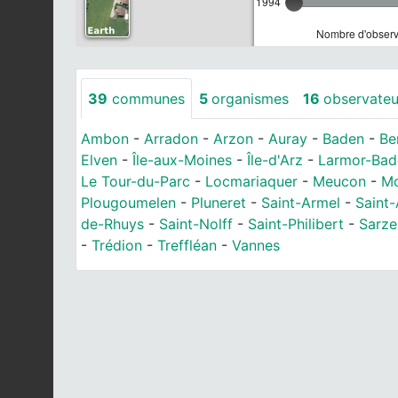
1994
Nombre d'observa
39
communes
5
organismes
16
observateu
Ambon
-
Arradon
-
Arzon
-
Auray
-
Baden
-
Be
Elven
-
Île-aux-Moines
-
Île-d'Arz
-
Larmor-Bad
Le Tour-du-Parc
-
Locmariaquer
-
Meucon
-
Mo
Plougoumelen
-
Pluneret
-
Saint-Armel
-
Saint
de-Rhuys
-
Saint-Nolff
-
Saint-Philibert
-
Sarze
-
Trédion
-
Treffléan
-
Vannes