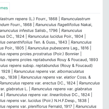
ymes
lastrum repens
(L.) Fourr., 1868 |
Ranunculastrum
undum
Fourr., 1868 |
Ranunculus flagellifolius
Nakai,
anunculus infestus
Salisb., 1796 |
Ranunculus
nus
DC., 1824 |
Ranunculus lucidus
Poir., 1804 |
lus oenanthifolius
Ten. & Guss., 1843 |
Ranunculus
us
Poir., 1805 |
Ranunculus pubescens
Lag., 1816 |
lus repens
proles
prostratus
(Poir.) Bonnier |
lus repens
proles
reptabundus
Rouy & Foucaud, 1893
ulus repens
subsp.
reptabundus
(Rouy & Foucaud)
, 1928 |
Ranunculus repens
var.
albomaculatus
sp., 1838 |
Ranunculus repens
var.
elatior
Coss. &
Ranunculus repens
var.
erectus
DC., 1824 |
Ranunculus
var.
glabratus
L. |
Ranunculus repens
var.
glabratus
24 |
Ranunculus repens
var.
linearilobus
DC., 1824 |
lus repens
var.
lucidus
(Poir.) N.H.F.Desp., 1838 |
lus repens
var.
pleniflorus
Fernald, 1917 |
Ranunculus