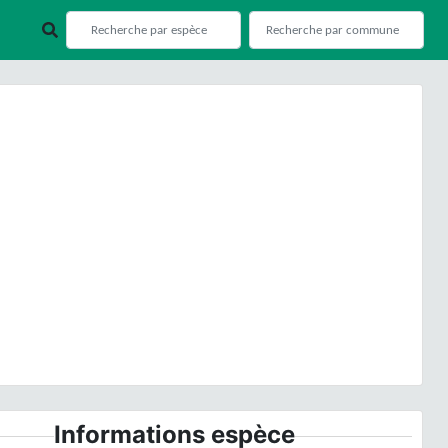
ious
Next
Ranunculus repens
L., 1753 © - CC BY-NC-SA
Informations espèce