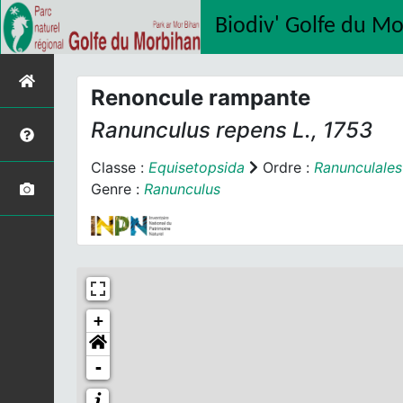
Biodiv' Golfe du M
Renoncule rampante
Ranunculus repens
L., 1753
Classe :
Equisetopsida
Ordre :
Ranunculales
Genre :
Ranunculus
+
-