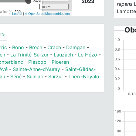
2026
2023
repens
L
10 km
Lamotte
tion(s): 509
Leaflet
|
© OpenStreetMap contributors
Obs
rs
rric
-
Bono
-
Brech
-
Crach
-
Damgan
-
en
-
La Trinité-Surzur
-
Lauzach
-
Le Hézo
-
nterblanc
-
Plescop
-
Ploeren
-
-Avé
-
Sainte-Anne-d'Auray
-
Saint-Gildas-
au
-
Séné
-
Sulniac
-
Surzur
-
Theix-Noyalo