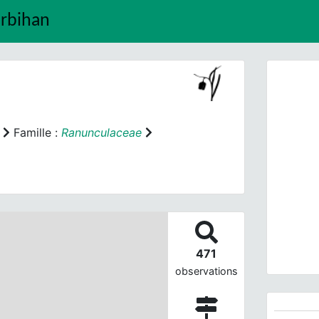
orbihan
Famille :
Ranunculaceae
Prev
471
observations