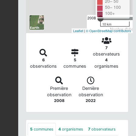
20– 50
50– 100
100+
2008
10 km
Nombre d'observ
Leaflet
|
© OpenStreetMap contributors
7
observateurs
6
5
4
observations
communes
organismes
Première
Dernière
observation
observation
2008
2022
5
communes
4
organismes
7
observateurs