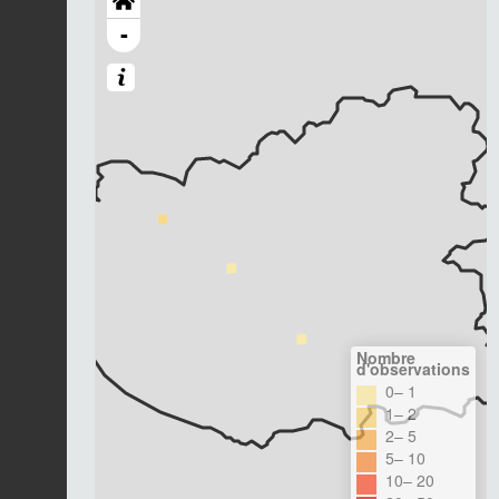
-
Nombre
d'observations
0– 1
1– 2
2– 5
5– 10
10– 20