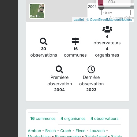
100+
2004
10 km
Nombre d'observ
Leaflet
|
© OpenStreetMap contributors
4
observateurs
30
16
4
observations
communes
organismes
Première
Dernière
observation
observation
2004
2023
16
communes
4
organismes
4
observateurs
Ambon
-
Brech
-
Crach
-
Elven
-
Lauzach
-
Monterblanc
-
Plougoumelen
-
Saint-Armel
-
Saint-