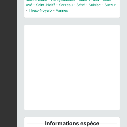
Avé
-
Saint-Nolff
-
Sarzeau
-
Séné
-
Sulniac
-
Surzur
-
Theix-Noyalo
-
Vannes
Previous
Next
Scrophularia auriculata
L., 1753 © H. TINGUY - CC
BY-NC-SA
Informations espèce