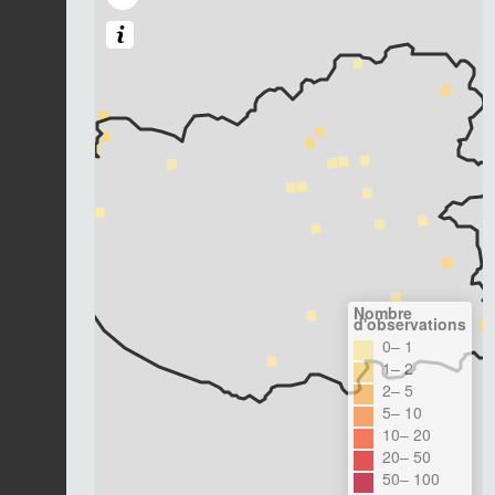
Nombre
d'observations
0– 1
1– 2
2– 5
5– 10
10– 20
20– 50
50– 100