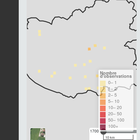
Nombre
d'observations
0– 1
1– 2
2– 5
5– 10
10– 20
20– 50
50– 100
100+
1700
10 km