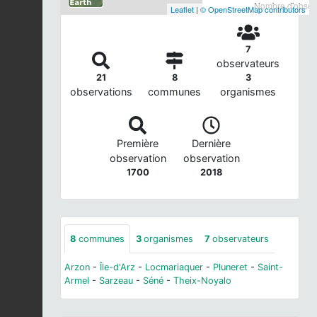
Nombre d'observ
Leaflet
|
© OpenStreetMap contributors
7
observateurs
21
8
3
observations
communes
organismes
Première
Dernière
observation
observation
1700
2018
8
communes
3
organismes
7
observateurs
Arzon
-
Île-d'Arz
-
Locmariaquer
-
Pluneret
-
Saint-
Armel
-
Sarzeau
-
Séné
-
Theix-Noyalo