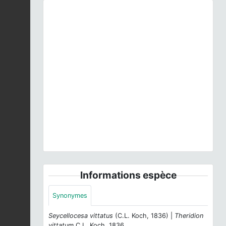
Previous
Next
Anelosimus vittatus
(C.L. Koch, 1836) © P. Loria -
CC BY-NC-SA
Informations espèce
Synonymes
Seycellocesa vittatus
(C.L. Koch, 1836) |
Theridion
vittatum
C.L. Koch, 1836