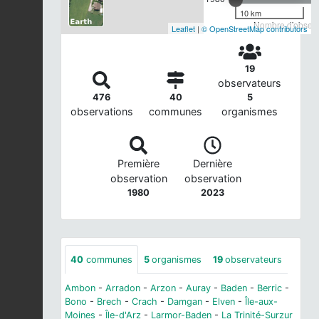
10 km
Nombre d'observa
Leaflet
|
© OpenStreetMap contributors
19
observateurs
476
40
5
observations
communes
organismes
Première
Dernière
observation
observation
1980
2023
40
communes
5
organismes
19
observateurs
Ambon
-
Arradon
-
Arzon
-
Auray
-
Baden
-
Berric
-
Bono
-
Brech
-
Crach
-
Damgan
-
Elven
-
Île-aux-
Moines
-
Île-d'Arz
-
Larmor-Baden
-
La Trinité-Surzur