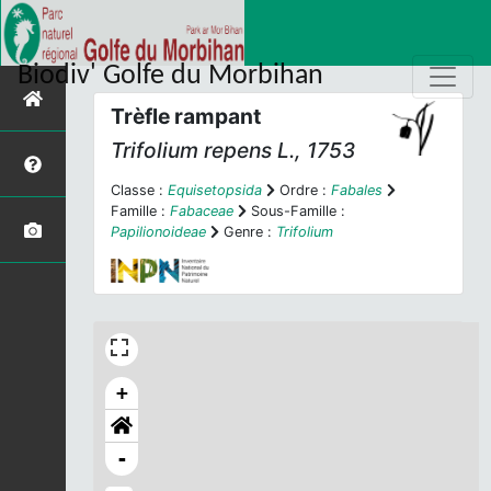
Biodiv' Golfe du Morbihan
Trèfle rampant
Trifolium repens
L., 1753
Classe :
Equisetopsida
Ordre :
Fabales
Famille :
Fabaceae
Sous-Famille :
Papilionoideae
Genre :
Trifolium
+
-