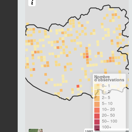
Nombre
d'observations
0– 1
1– 2
2– 5
5– 10
10– 20
20– 50
50– 100
100+
1980