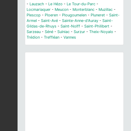
-
Lauzach
-
Le Hézo
-
Le Tour-du-Parc
-
Locmariaquer
-
Meucon
-
Monterblanc
-
Muzillac
-
Plescop
-
Ploeren
-
Plougoumelen
-
Pluneret
-
Saint-
Armel
-
Saint-Avé
-
Sainte-Anne-d'Auray
-
Saint-
Gildas-de-Rhuys
-
Saint-Nolff
-
Saint-Philibert
-
Sarzeau
-
Séné
-
Sulniac
-
Surzur
-
Theix-Noyalo
-
Trédion
-
Treffléan
-
Vannes
Previous
Next
Trifolium repens
L., 1753 © O. Roquinarc'h - CC BY-
NC-SA