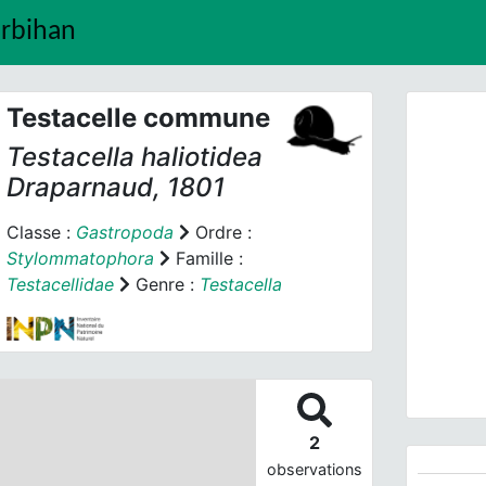
orbihan
Testacelle commune
Testacella haliotidea
Draparnaud, 1801
Classe :
Gastropoda
Ordre :
Stylommatophora
Famille :
Prev
Testacellidae
Genre :
Testacella
2
observations