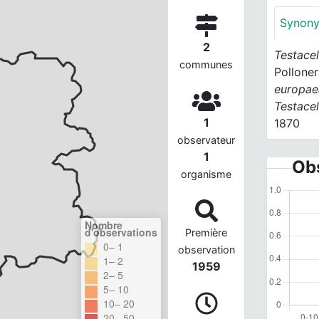
Synon
2
Testacel
communes
Polloner
europae
Testacel
1
1870
observateur
1
Obs
organisme
Nombre
d'observations
Première
0– 1
observation
1– 2
1959
2– 5
5– 10
10– 20
20– 50