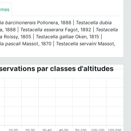
ymes
la barcinonensis
Pollonera, 1888 |
Testacella dubia
a, 1888 |
Testacella esserana
Fagot, 1892 |
Testacella
a
Roissy, 1805 |
Testacella galliae
Oken, 1815 |
la pascali
Massot, 1870 |
Testacella servaini
Massot,
ervations par classes d'altitudes