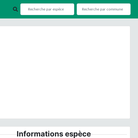
ious
Next
© O. Gargominy
Informations espèce