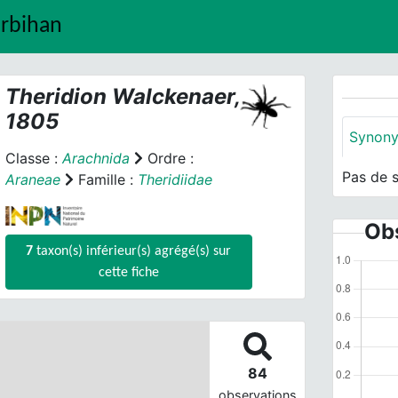
orbihan
Theridion
Walckenaer,
1805
Synon
Classe :
Arachnida
Ordre :
Pas de 
Araneae
Famille :
Theridiidae
Obs
7
taxon(s) inférieur(s) agrégé(s) sur
cette fiche
84
observations