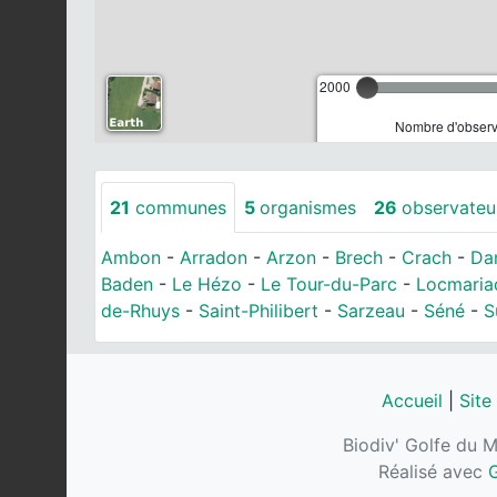
2000
Nombre d'observa
21
communes
5
organismes
26
observateu
Ambon
-
Arradon
-
Arzon
-
Brech
-
Crach
-
Da
Baden
-
Le Hézo
-
Le Tour-du-Parc
-
Locmaria
de-Rhuys
-
Saint-Philibert
-
Sarzeau
-
Séné
-
S
Accueil
|
Site
Biodiv' Golfe du M
Réalisé avec
G