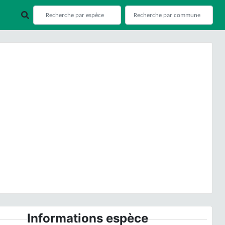
ious
Next
© B. Guichard
Informations espèce