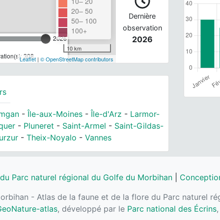
10– 20
20– 50
Dernière
50– 100
observation
100+
2026
2026
10 km
tion(s): 308
Leaflet
|
© OpenStreetMap contributors
rs
mgan
-
Île-aux-Moines
-
Île-d'Arz
-
Larmor-
quer
-
Pluneret
-
Saint-Armel
-
Saint-Gildas-
urzur
-
Theix-Noyalo
-
Vannes
 du Parc naturel régional du Golfe du Morbihan
|
Conception
orbihan - Atlas de la faune et de la flore du Parc naturel 
eoNature-atlas
, développé par le
Parc national des Écrins