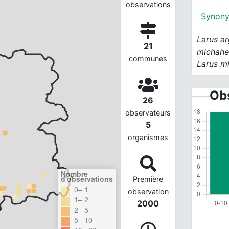
observations
Synon
Larus ar
21
michahel
communes
Larus m
Obs
26
observateurs
5
organismes
Nombre
d'observations
Première
0– 1
observation
1– 2
2000
2– 5
5– 10