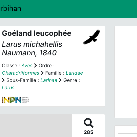
orbihan
Goéland leucophée
Larus michahellis
Naumann, 1840
Classe :
Aves
Ordre :
Charadriiformes
Famille :
Laridae
Prev
Sous-Famille :
Larinae
Genre :
Larus
285