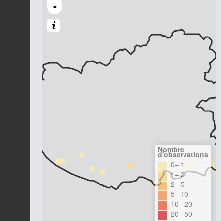
-
Nombre
d'observations
0– 1
1– 2
2– 5
5– 10
10– 20
20– 50