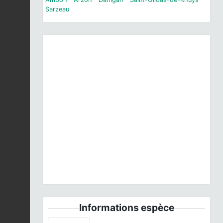
Sarzeau
Previous
Next
Mâle - Lac Tjornin © J.P. Siblet
Informations espèce