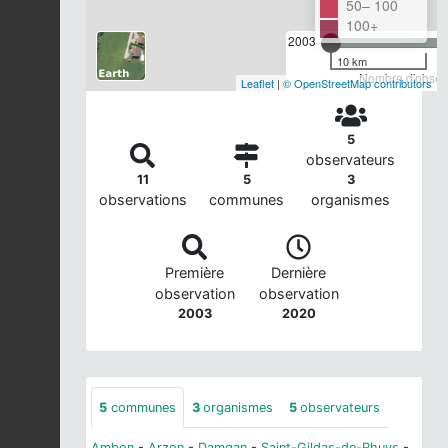
50– 100
100+
2003
10 km
Nombre d'observ
Leaflet
|
© OpenStreetMap contributors
5
observateurs
11
5
3
observations
communes
organismes
Première
Dernière
observation
observation
2003
2020
5
communes
3
organismes
5
observateurs
Ambon
-
Arzon
-
Damgan
-
Saint-Gildas-de-Rhuys
-