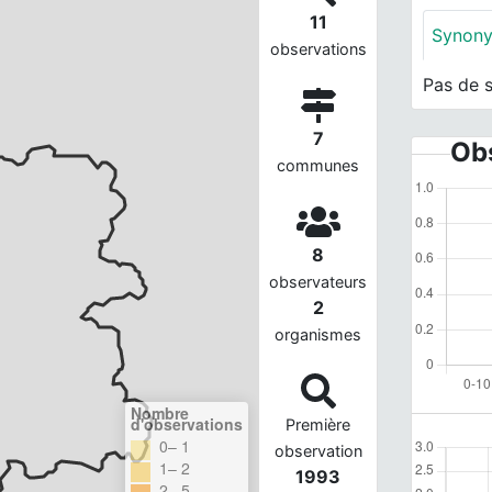
11
Synon
observations
Pas de 
7
Obs
communes
8
observateurs
2
organismes
Nombre
d'observations
Première
0– 1
observation
1– 2
1993
2– 5