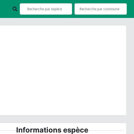
ious
Next
lina americana
(Linnaeus, 1758) © R. Poncet - CC BY-
NC-SA
Informations espèce