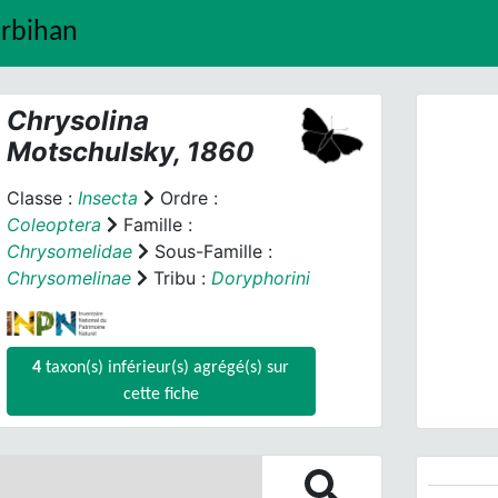
orbihan
Chrysolina
Motschulsky, 1860
Classe :
Insecta
Ordre :
Coleoptera
Famille :
Chrysomelidae
Sous-Famille :
Prev
Chrysomelinae
Tribu :
Doryphorini
Chryso
4
taxon(s) inférieur(s) agrégé(s) sur
cette fiche