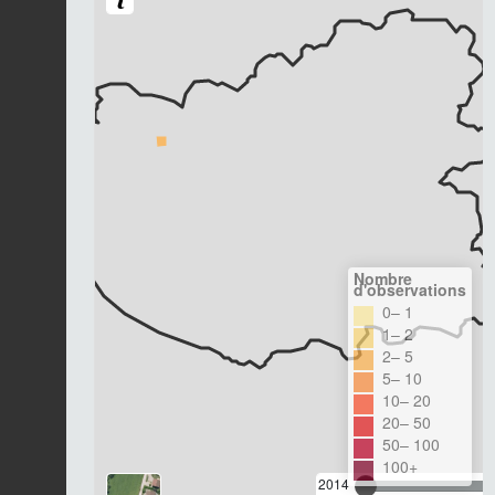
Nombre
d'observations
0– 1
1– 2
2– 5
5– 10
10– 20
20– 50
50– 100
100+
2014