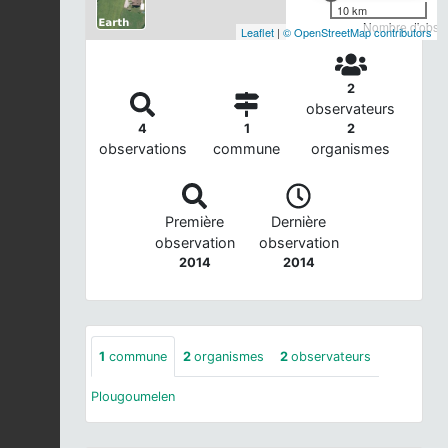
10 km
Nombre d'observ
Leaflet
|
© OpenStreetMap contributors
2
observateurs
4
1
2
observations
commune
organismes
Première
Dernière
observation
observation
2014
2014
1
commune
2
organismes
2
observateurs
Plougoumelen