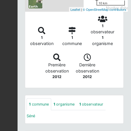
10 km
Nombre d'observ
Leaflet
|
© OpenStreetMap contributors
1
observateur
1
1
1
observation
commune
organisme
Première
Dernière
observation
observation
2012
2012
1
commune
1
organisme
1
observateur
Séné