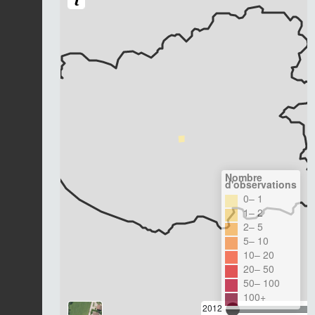
Nombre
d'observations
0– 1
1– 2
2– 5
5– 10
10– 20
20– 50
50– 100
100+
2012