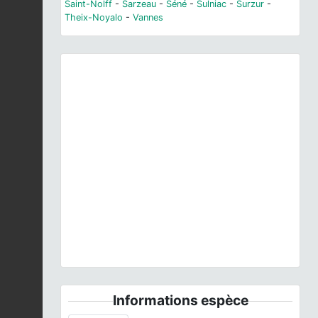
Saint-Nolff
-
Sarzeau
-
Séné
-
Sulniac
-
Surzur
-
Theix-Noyalo
-
Vannes
Previous
Next
© A. Lacoeuilhe
Informations espèce