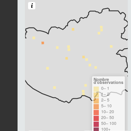
Nombre
d'observations
0– 1
1– 2
2– 5
5– 10
10– 20
20– 50
50– 100
100+