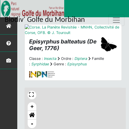
Biodiv' Golfe du Morbihan
Episyrphus balteatus
(De
Geer, 1776)
Classe :
Insecta
Ordre :
Diptera
Famille
:
Syrphidae
Genre :
Episyrphus
+
-