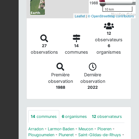
1988
10 km
Nombre d'observ
Leaflet
|
© OpenStreetMap contributors
12
observateurs
27
14
6
observations
communes
organismes
Première
Dernière
observation
observation
1988
2022
14
communes
6
organismes
12
observateurs
Arradon
-
Larmor-Baden
-
Meucon
-
Ploeren
-
Plougoumelen
-
Pluneret
-
Saint-Gildas-de-Rhuys
-