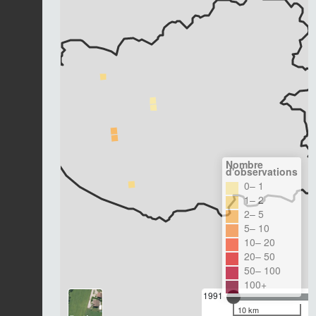
Nombre
d'observations
0– 1
1– 2
2– 5
5– 10
10– 20
20– 50
50– 100
100+
1991
10 km