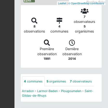
Nombre d'observ
Leaflet
|
© OpenStreetMap contributors
7
observateurs
8
4
5
observations
communes
organismes
Première
Dernière
observation
observation
1991
2014
4
communes
5
organismes
7
observateurs
Arradon
-
Larmor-Baden
-
Plougoumelen
-
Saint-
Gildas-de-Rhuys