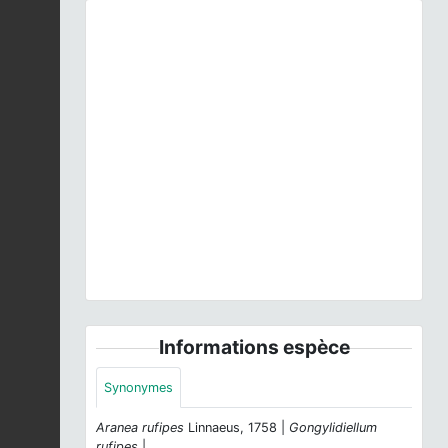
Previous
Next
Gongylidium rufipes
(Linnaeus, 1758) © M.
Fabregat - CC BY-NC-SA
Informations espèce
Synonymes
Aranea rufipes
Linnaeus, 1758 |
Gongylidiellum
rufipes
|