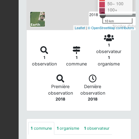
50– 100
100+
2018
10 km
Nombre d'observ
Leaflet
|
© OpenStreetMap contributors
1
observateur
1
1
1
observation
commune
organisme
Première
Dernière
observation
observation
2018
2018
1
commune
1
organisme
1
observateur