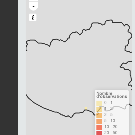
-
Nombre
d'observations
0– 1
1– 2
2– 5
5– 10
10– 20
20– 50