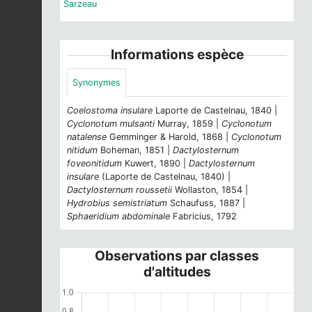
Sarzeau
Informations espèce
Synonymes
Coelostoma insulare
Laporte de Castelnau, 1840 |
Cyclonotum mulsanti
Murray, 1859 |
Cyclonotum
natalense
Gemminger & Harold, 1868 |
Cyclonotum
nitidum
Boheman, 1851 |
Dactylosternum
foveonitidum
Kuwert, 1890 |
Dactylosternum
insulare
(Laporte de Castelnau, 1840) |
Dactylosternum roussetii
Wollaston, 1854 |
Hydrobius semistriatum
Schaufuss, 1887 |
Sphaeridium abdominale
Fabricius, 1792
Observations par classes
d'altitudes