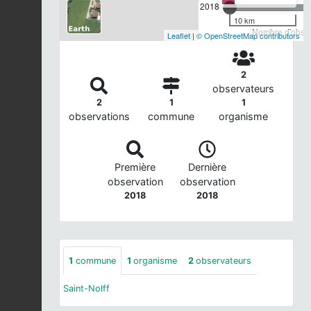
2018
10 km
Nombre d'observ
Leaflet
|
© OpenStreetMap contributors
2
observateurs
2
1
1
observations
commune
organisme
Première
Dernière
observation
observation
2018
2018
1
commune
1
organisme
2
observateurs
Saint-Nolff