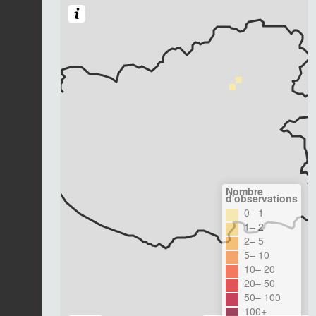
Nombre
d'observations
0– 1
1– 2
2– 5
5– 10
10– 20
20– 50
50– 100
100+