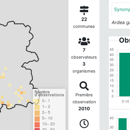
Synon
22
Ardea g
communes
Obs
7
observateurs
3
organismes
Nombre
d'observations
Première
0– 1
observation
1– 2
2010
2– 5
5– 10
10– 20
20– 50