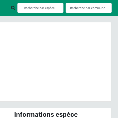
ious
Next
© S. Wroza
Informations espèce