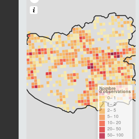
Nombre
d'observations
0– 1
1– 2
2– 5
5– 10
10– 20
20– 50
50– 100