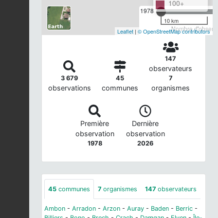
100+
1978
10 km
Nombre d'observa
Leaflet
|
© OpenStreetMap contributors
147
observateurs
3 679
45
7
observations
communes
organismes
Première
Dernière
observation
observation
1978
2026
45
communes
7
organismes
147
observateurs
Ambon
-
Arradon
-
Arzon
-
Auray
-
Baden
-
Berric
-
Billiers
-
Bono
-
Brech
-
Crach
-
Damgan
-
Elven
-
Île-