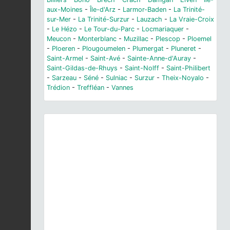
aux-Moines
-
Île-d'Arz
-
Larmor-Baden
-
La Trinité-
sur-Mer
-
La Trinité-Surzur
-
Lauzach
-
La Vraie-Croix
-
Le Hézo
-
Le Tour-du-Parc
-
Locmariaquer
-
Meucon
-
Monterblanc
-
Muzillac
-
Plescop
-
Ploemel
-
Ploeren
-
Plougoumelen
-
Plumergat
-
Pluneret
-
Saint-Armel
-
Saint-Avé
-
Sainte-Anne-d'Auray
-
Saint-Gildas-de-Rhuys
-
Saint-Nolff
-
Saint-Philibert
-
Sarzeau
-
Séné
-
Sulniac
-
Surzur
-
Theix-Noyalo
-
Trédion
-
Treffléan
-
Vannes
Previous
Next