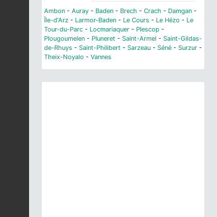
Ambon
-
Auray
-
Baden
-
Brech
-
Crach
-
Damgan
-
Île-d'Arz
-
Larmor-Baden
-
Le Cours
-
Le Hézo
-
Le
Tour-du-Parc
-
Locmariaquer
-
Plescop
-
Plougoumelen
-
Pluneret
-
Saint-Armel
-
Saint-Gildas-
de-Rhuys
-
Saint-Philibert
-
Sarzeau
-
Séné
-
Surzur
-
Theix-Noyalo
-
Vannes
Previous
Next
© F. Jiguet