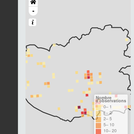
-
Nombre
d'observations
0– 1
1– 2
2– 5
5– 10
10– 20