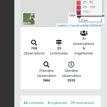
20– 50
50– 100
100+
1964
10 km
Nombre d'observa
Leaflet
|
© OpenStreetMap contributors
71
observateurs
709
23
5
observations
communes
organismes
Première
Dernière
observation
observation
1964
2025
23
communes
5
organismes
71
observateurs