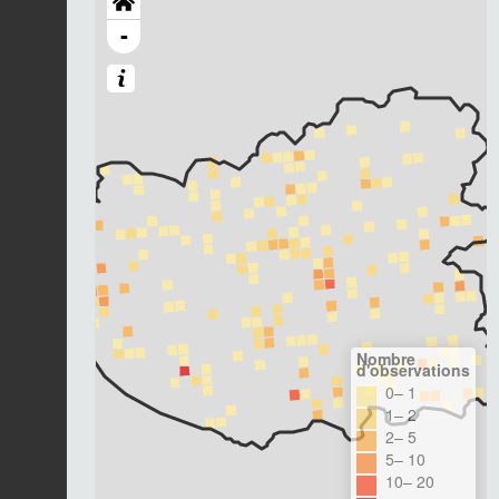
-
Nombre
d'observations
0– 1
1– 2
2– 5
5– 10
10– 20