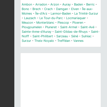
Ambon
-
Arradon
-
Arzon
-
Auray
-
Baden
-
Berric
-
Bono
-
Brech
-
Crach
-
Damgan
-
Elven
-
Île-aux-
Moines
-
Île-d'Arz
-
Larmor-Baden
-
La Trinité-Surzur
-
Lauzach
-
Le Tour-du-Parc
-
Locmariaquer
-
Meucon
-
Monterblanc
-
Plescop
-
Ploeren
-
Plougoumelen
-
Pluneret
-
Saint-Armel
-
Saint-Avé
-
Sainte-Anne-d'Auray
-
Saint-Gildas-de-Rhuys
-
Saint-
Nolff
-
Saint-Philibert
-
Sarzeau
-
Séné
-
Sulniac
-
Surzur
-
Theix-Noyalo
-
Treffléan
-
Vannes
Previous
Next