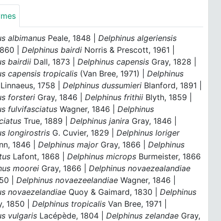
ymes
us albimanus
Peale, 1848 |
Delphinus algeriensis
1860 |
Delphinus bairdi
Norris & Prescott, 1961 |
s bairdii
Dall, 1873 |
Delphinus capensis
Gray, 1828 |
s capensis tropicalis
(Van Bree, 1971) |
Delphinus
Linnaeus, 1758 |
Delphinus dussumieri
Blanford, 1891 |
s forsteri
Gray, 1846 |
Delphinus frithii
Blyth, 1859 |
s fulvifasciatus
Wagner, 1846 |
Delphinus
ciatus
True, 1889 |
Delphinus janira
Gray, 1846 |
s longirostris
G. Cuvier, 1829 |
Delphinus loriger
n, 1846 |
Delphinus major
Gray, 1866 |
Delphinus
tus
Lafont, 1868 |
Delphinus microps
Burmeister, 1866
nus moorei
Gray, 1866 |
Delphinus novaezealandiae
850 |
Delphinus novaezeelandiae
Wagner, 1846 |
us novaezelandiae
Quoy & Gaimard, 1830 |
Delphinus
, 1850 |
Delphinus tropicalis
Van Bree, 1971 |
s vulgaris
Lacépède, 1804 |
Delphinus zelandae
Gray,