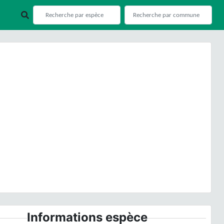
ious
Next
© C. Yzoard
Informations espèce