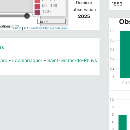
Dernière
1853
50– 100
observation
100+
2026
2025
Obs
10 km
ation(s): 60
Leaflet
|
© OpenStreetMap contributors
rs
Parc
-
Locmariaquer
-
Saint-Gildas-de-Rhuys