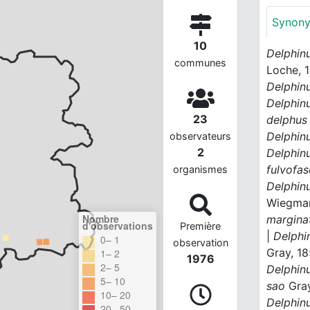
Synon
10
Delphin
communes
Loche, 
Delphinu
Delphinu
23
delphus
Delphinu
observateurs
2
Delphinu
fulvofas
organismes
Delphinu
Wiegman
Nombre
margina
d'observations
Première
|
Delphi
0– 1
observation
Gray, 1
1– 2
1976
2– 5
Delphin
5– 10
sao
Gray
10– 20
Delphinu
20– 50