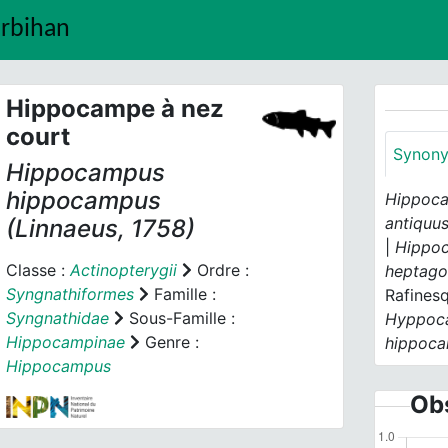
orbihan
Hippocampe à nez
court
Synon
Hippocampus
hippocampus
Hippoca
antiquu
(Linnaeus, 1758)
|
Hippo
Classe :
Actinopterygii
Ordre :
heptago
Syngnathiformes
Famille :
Rafinesq
Syngnathidae
Sous-Famille :
Hyppoca
Hippocampinae
Genre :
hippoc
Hippocampus
Obs