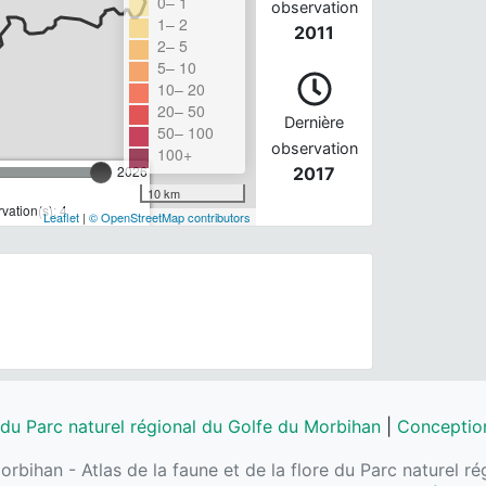
0– 1
observation
1– 2
2011
2– 5
5– 10
10– 20
20– 50
Dernière
50– 100
observation
100+
2026
2017
10 km
ation(s): 4
Leaflet
|
© OpenStreetMap contributors
 du Parc naturel régional du Golfe du Morbihan
|
Conception
orbihan - Atlas de la faune et de la flore du Parc naturel 