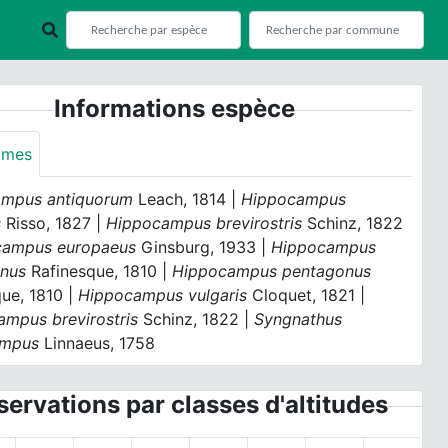
Informations espèce
ymes
mpus antiquorum
Leach, 1814 |
Hippocampus
s
Risso, 1827 |
Hippocampus brevirostris
Schinz, 1822
campus europaeus
Ginsburg, 1933 |
Hippocampus
nus
Rafinesque, 1810 |
Hippocampus pentagonus
ue, 1810 |
Hippocampus vulgaris
Cloquet, 1821 |
mpus brevirostris
Schinz, 1822 |
Syngnathus
ampus
Linnaeus, 1758
ervations par classes d'altitudes