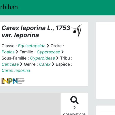
orbihan
Carex leporina
L., 1753
var.
leporina
Classe :
Equisetopsida
Ordre :
Poales
Famille :
Cyperaceae
Sous-Famille :
Cyperoideae
Tribu :
Prev
Cariceae
Genre :
Carex
Espèce :
Carex leporina
Care
2
observations