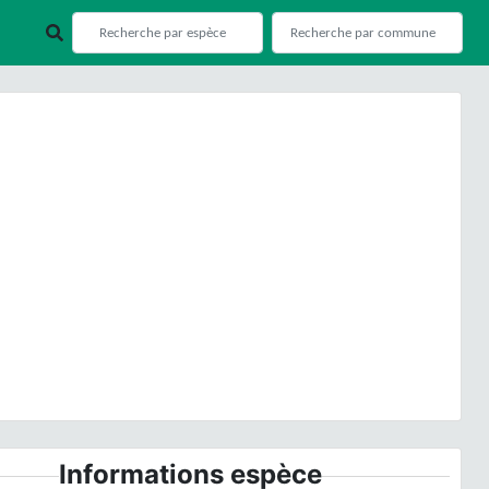
ious
Next
x leporina
L., 1753 var.
leporina
© - CC BY-NC-SA
Informations espèce