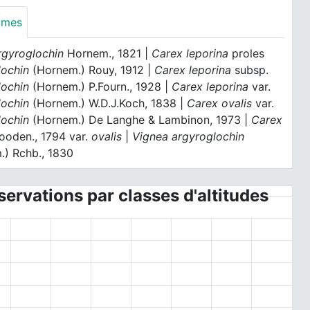
ymes
rgyroglochin
Hornem., 1821 |
Carex leporina
proles
lochin
(Hornem.) Rouy, 1912 |
Carex leporina
subsp.
lochin
(Hornem.) P.Fourn., 1928 |
Carex leporina
var.
lochin
(Hornem.) W.D.J.Koch, 1838 |
Carex ovalis
var.
lochin
(Hornem.) De Langhe & Lambinon, 1973 |
Carex
ooden., 1794 var.
ovalis
|
Vignea argyroglochin
.) Rchb., 1830
ervations par classes d'altitudes