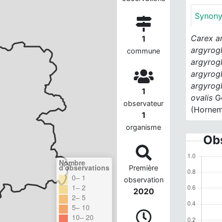
Synon
Carex a
1
argyrog
commune
argyrog
argyrog
argyrog
1
ovalis
G
observateur
(Hornem
1
organisme
Obs
Nombre
d'observations
Première
0– 1
observation
1– 2
2020
2– 5
5– 10
10– 20