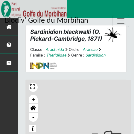
Biodiv' Golfe du Morbihan
Sardinidion blackwalli
(O.
Pickard-Cambridge, 1871)
Classe :
Arachnida
Ordre :
Araneae
Famille :
Theridiidae
Genre :
Sardinidion
+
-