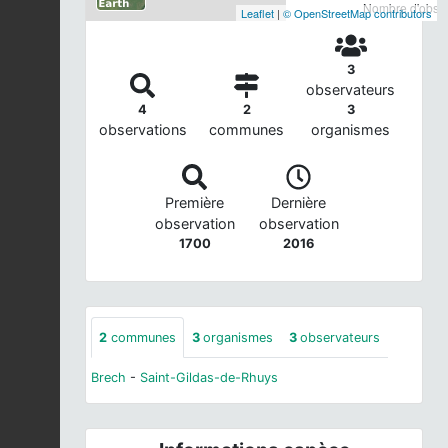
Nombre d'observ
Leaflet
|
© OpenStreetMap contributors
3
observateurs
4
2
3
observations
communes
organismes
Première
Dernière
observation
observation
1700
2016
2
communes
3
organismes
3
observateurs
Brech
-
Saint-Gildas-de-Rhuys