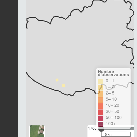
Nombre
d'observations
0– 1
1– 2
2– 5
5– 10
10– 20
20– 50
50– 100
100+
1700
10 km