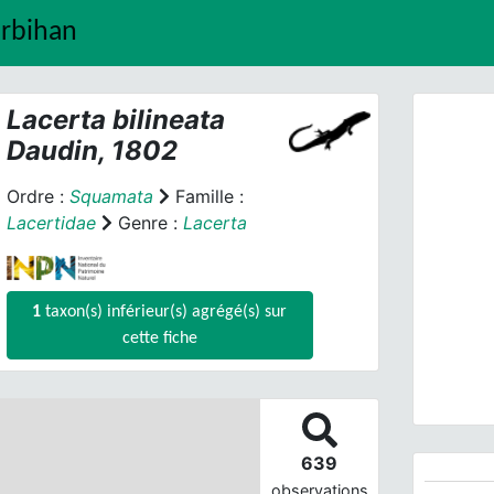
orbihan
Lacerta bilineata
Daudin, 1802
Ordre :
Squamata
Famille :
Lacertidae
Genre :
Lacerta
Prev
1
taxon(s) inférieur(s) agrégé(s) sur
cette fiche
639
observations