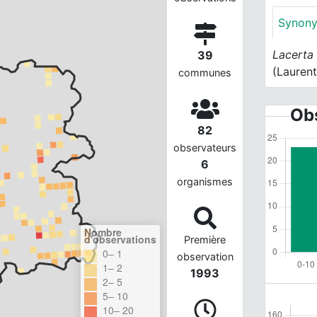
Synon
Lacerta
39
(Laurent
communes
Obs
82
observateurs
6
organismes
Nombre
d'observations
Première
0– 1
observation
1– 2
1993
2– 5
5– 10
10– 20