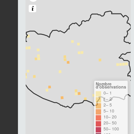
Nombre
d'observations
0– 1
1– 2
2– 5
5– 10
10– 20
20– 50
50– 100