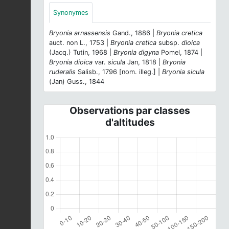
Synonymes
Bryonia arnassensis
Gand., 1886 |
Bryonia cretica
auct. non L., 1753 |
Bryonia cretica
subsp.
dioica
(Jacq.) Tutin, 1968 |
Bryonia digyna
Pomel, 1874 |
Bryonia dioica
var.
sicula
Jan, 1818 |
Bryonia
ruderalis
Salisb., 1796 [nom. illeg.] |
Bryonia sicula
(Jan) Guss., 1844
Observations par classes
d'altitudes