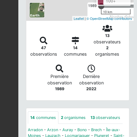
100+
1989
10 km
Nombre d'observ
Leaflet
|
© OpenStreetMap contributors
13
observateurs
47
14
2
observations
communes
organismes
Première
Dernière
observation
observation
1989
2022
14
communes
2
organismes
13
observateurs
Arradon
-
Arzon
-
Auray
-
Bono
-
Brech
-
Île-aux-
Moines
-
Lauzach
-
Locmariaquer
-
Pluneret
-
Saint-