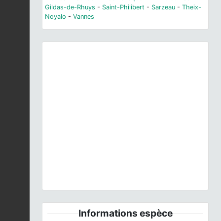
Gildas-de-Rhuys
-
Saint-Philibert
-
Sarzeau
-
Theix-
Noyalo
-
Vannes
Previous
Next
Bryonia dioica
subsp.
marmorata
(E.Petit) J.-
M.Tison, 2021 © H. Tinguy - CC BY-NC-SA
Informations espèce