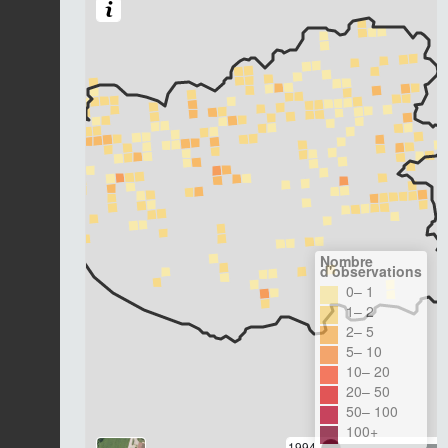
Nombre
d'observations
0– 1
1– 2
2– 5
5– 10
10– 20
20– 50
50– 100
100+
1994