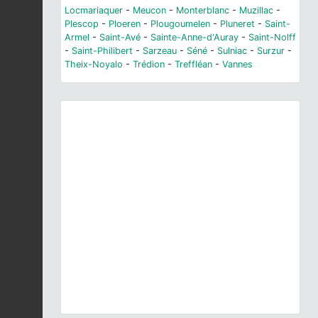
Locmariaquer
-
Meucon
-
Monterblanc
-
Muzillac
-
Plescop
-
Ploeren
-
Plougoumelen
-
Pluneret
-
Saint-
Armel
-
Saint-Avé
-
Sainte-Anne-d'Auray
-
Saint-Nolff
-
Saint-Philibert
-
Sarzeau
-
Séné
-
Sulniac
-
Surzur
-
Theix-Noyalo
-
Trédion
-
Treffléan
-
Vannes
Previous
Next
Castanea sativa
Mill., 1768 © Y. Martin - CC BY-
NC-SA