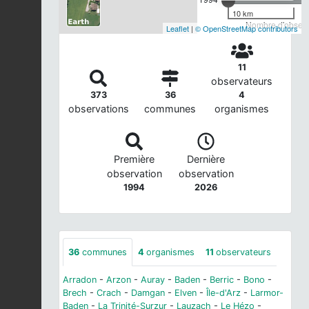
10 km
Nombre d'observa
Leaflet
|
© OpenStreetMap contributors
11
observateurs
373
36
4
observations
communes
organismes
Première
Dernière
observation
observation
1994
2026
36
communes
4
organismes
11
observateurs
Arradon
-
Arzon
-
Auray
-
Baden
-
Berric
-
Bono
-
Brech
-
Crach
-
Damgan
-
Elven
-
Île-d'Arz
-
Larmor-
Baden
-
La Trinité-Surzur
-
Lauzach
-
Le Hézo
-