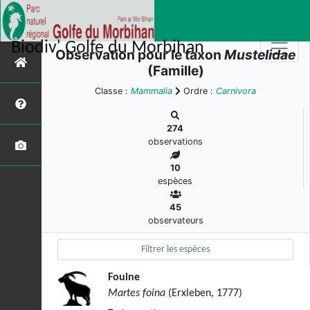
Biodiv' Golfe du Morbihan
Observation pour le taxon
Mustelidae
(Famille)
Classe :
Mammalia
Ordre :
Carnivora
274
observations
10
espèces
45
observateurs
Fouine
Martes foina
(Erxleben, 1777)