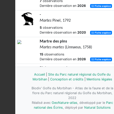
7
observations
Dernière observation en
2026
Fiche espèce
-
Martes
Pinel, 1792
5
observations
Dernière observation en
2020
Fiche espèce
Martre des pins
Martes martes
(Linnaeus, 1758)
15
observations
Dernière observation en
2026
Fiche espèce
Blaireau européen
Meles meles
(Linnaeus, 1758)
Accueil
|
Site du Parc naturel régional du Golfe du
Morbihan
|
Conception et crédits
|
Mentions légales
22
observations
Dernière observation en
2026
Fiche espèce
Biodiv' Golfe du Morbihan - Atlas de la faune et de la
flore du Parc naturel régional du Golfe du Morbihan,
Vison d'Amérique
2022
Mustela vison
Schreber, 1777
Réalisé avec
GeoNature-atlas
, développé par le
Parc
national des Écrins
, déployé par
Natural Solutions
33
observations
Dernière observation en
2026
Fiche espèce