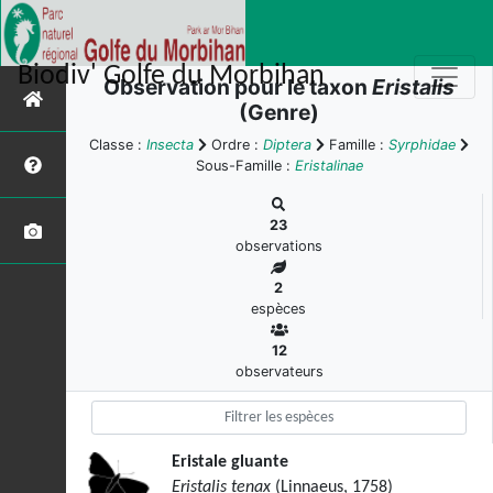
Biodiv' Golfe du Morbihan
Observation pour le taxon
Eristalis
(Genre)
Classe :
Insecta
Ordre :
Diptera
Famille :
Syrphidae
Sous-Famille :
Eristalinae
23
observations
2
espèces
12
observateurs
Eristale gluante
Eristalis tenax
(Linnaeus, 1758)