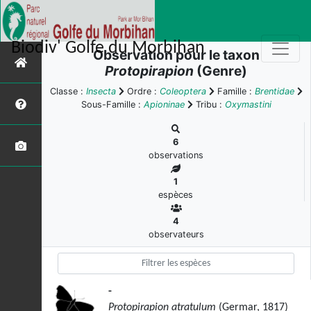
Biodiv' Golfe du Morbihan
Observation pour le taxon
Protopirapion
(Genre)
Classe :
Insecta
Ordre :
Coleoptera
Famille :
Brentidae
Sous-Famille :
Apioninae
Tribu :
Oxymastini
6
observations
1
espèces
4
observateurs
-
Protopirapion atratulum
(Germar, 1817)