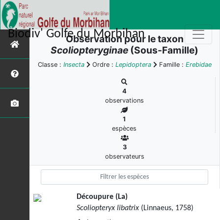
Biodiv' Golfe du Morbihan
Observation pour le taxon
Scoliopteryginae
(Sous-Famille)
Classe :
Insecta
Ordre :
Lepidoptera
Famille :
Erebidae
4
observations
1
espèces
3
observateurs
Découpure (La)
Scoliopteryx libatrix
(Linnaeus, 1758)