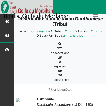
Biodiv' Golfe du Morbihan
Observation pour le taxon
Danthonieae
(Tribu)
Classe :
Equisetopsida
Ordre :
Poales
Famille :
Poaceae
Sous-Famille :
Danthonioideae
372
observations
2
espèces
28
observateurs
Danthonie
Danthonia decumbens
(L.) DC., 1805