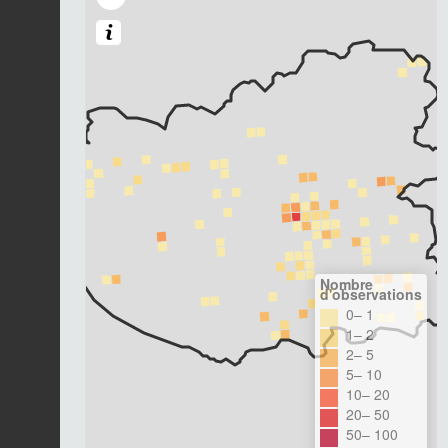
Nombre
d'observations
0– 1
1– 2
2– 5
5– 10
10– 20
20– 50
50– 100