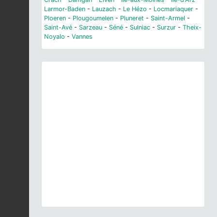
Larmor-Baden
-
Lauzach
-
Le Hézo
-
Locmariaquer
-
Ploeren
-
Plougoumelen
-
Pluneret
-
Saint-Armel
-
Saint-Avé
-
Sarzeau
-
Séné
-
Sulniac
-
Surzur
-
Theix-
Noyalo
-
Vannes
Previous
Next
© J.P. Siblet