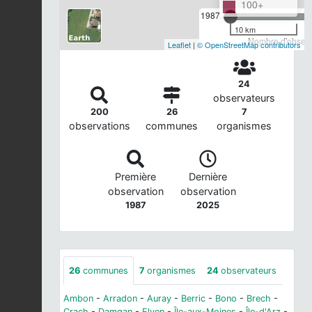
100+
1987
10 km
Nombre d'observa
Leaflet
|
© OpenStreetMap contributors
24
observateurs
200
26
7
observations
communes
organismes
Première
Dernière
observation
observation
1987
2025
26
communes
7
organismes
24
observateurs
Ambon
-
Arradon
-
Auray
-
Berric
-
Bono
-
Brech
-
Crach
-
Damgan
-
Elven
-
Île-aux-Moines
-
Île-d'Arz
-