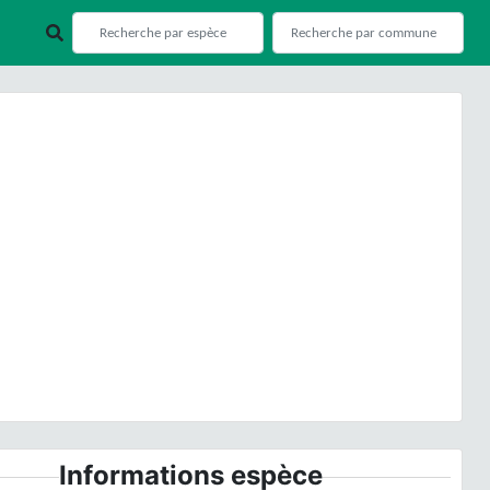
ious
Next
© J.P. Siblet
Informations espèce