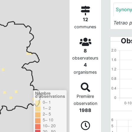
Synon
12
Tetrao 
communes
Obs
8
observateurs
4
organismes
Nombre
d'observations
Première
0– 1
observation
1– 2
1988
2– 5
5– 10
10– 20
20– 50