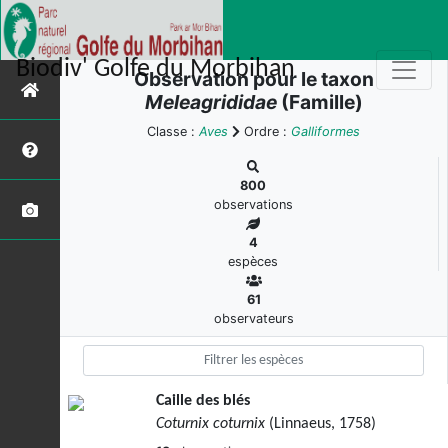
Biodiv' Golfe du Morbihan
Observation pour le taxon
Meleagrididae
(Famille)
Classe :
Aves
Ordre :
Galliformes
800
observations
4
espèces
61
observateurs
Caille des blés
Coturnix coturnix
(Linnaeus, 1758)