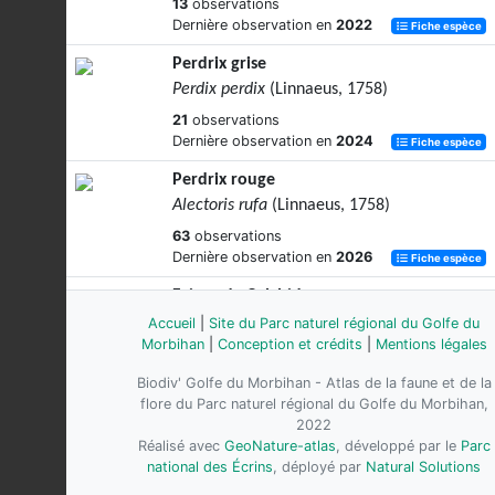
13
observations
Dernière observation en
2022
Fiche espèce
Perdrix grise
Perdix perdix
(Linnaeus, 1758)
21
observations
Dernière observation en
2024
Fiche espèce
Perdrix rouge
Alectoris rufa
(Linnaeus, 1758)
63
observations
Dernière observation en
2026
Fiche espèce
Faisan de Colchide
Phasianus colchicus
Linnaeus, 1758
Accueil
|
Site du Parc naturel régional du Golfe du
Morbihan
|
Conception et crédits
|
Mentions légales
703
observations
Dernière observation en
2026
Fiche espèce
Biodiv' Golfe du Morbihan - Atlas de la faune et de la
flore du Parc naturel régional du Golfe du Morbihan,
2022
Réalisé avec
GeoNature-atlas
, développé par le
Parc
national des Écrins
, déployé par
Natural Solutions