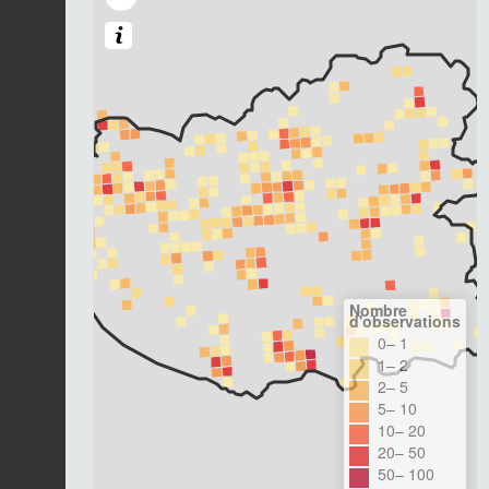
Nombre
d'observations
0– 1
1– 2
2– 5
5– 10
10– 20
20– 50
50– 100