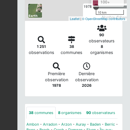
100+
1978
10 km
Nombre d'observa
Leaflet
|
© OpenStreetMap contributors
90
observateurs
1 251
38
8
observations
communes
organismes
Première
Dernière
observation
observation
1978
2026
38
communes
8
organismes
90
observateurs
Ambon
-
Arradon
-
Arzon
-
Auray
-
Baden
-
Berric
-
Bono
-
Brech
-
Crach
-
Damgan
-
Elven
-
Île-aux-