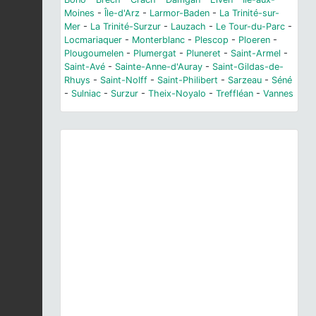
Moines
-
Île-d'Arz
-
Larmor-Baden
-
La Trinité-sur-
Mer
-
La Trinité-Surzur
-
Lauzach
-
Le Tour-du-Parc
-
Locmariaquer
-
Monterblanc
-
Plescop
-
Ploeren
-
Plougoumelen
-
Plumergat
-
Pluneret
-
Saint-Armel
-
Saint-Avé
-
Sainte-Anne-d'Auray
-
Saint-Gildas-de-
Rhuys
-
Saint-Nolff
-
Saint-Philibert
-
Sarzeau
-
Séné
-
Sulniac
-
Surzur
-
Theix-Noyalo
-
Treffléan
-
Vannes
Previous
Next
© V. Roguet