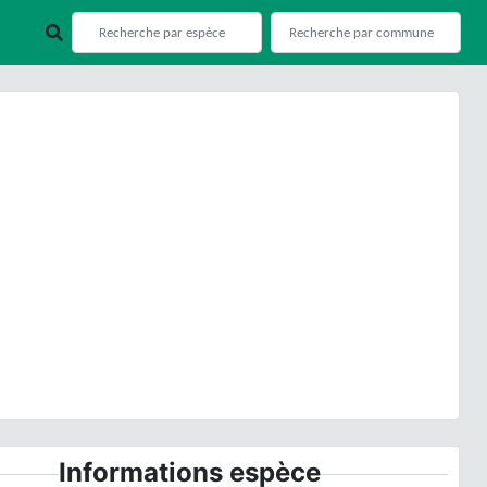
ious
Next
Montmerlet (73). © O. Roquinarc'h
Informations espèce