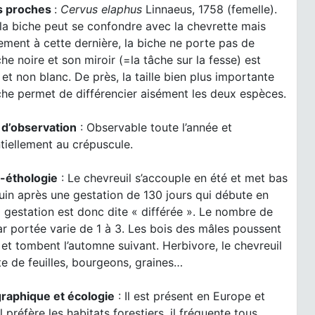
s proches
:
Cervus elaphus
Linnaeus, 1758 (femelle).
 la biche peut se confondre avec la chevrette mais
ement à cette dernière, la biche ne porte pas de
e noire et son miroir (=la tâche sur la fesse) est
 et non blanc. De près, la taille bien plus importante
che permet de différencier aisément les deux espèces.
 d’observation
: Observable toute l’année et
tiellement au crépuscule.
e-éthologie
: Le chevreuil s’accouple en été et met bas
uin après une gestation de 130 jours qui débute en
a gestation est donc dite « différée ». Le nombre de
ar portée varie de 1 à 3. Les bois des mâles poussent
 et tombent l’automne suivant. Herbivore, le chevreuil
te de feuilles, bourgeons, graines…
raphique et écologie
: Il est présent en Europe et
il préfère les habitats forestiers, il fréquente tous