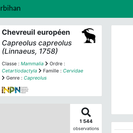
orbihan
Chevreuil européen
Capreolus capreolus
(Linnaeus, 1758)
Classe :
Mammalia
Ordre :
Cetartiodactyla
Famille :
Cervidae
Prev
Genre :
Capreolus
1 544
observations