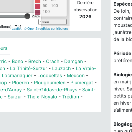
Dernière
Espèce
50– 100
observation
De loin,
100+
2026
2026
contrair
10 km
moustach
tion(s): 1714
Leaflet
|
© OpenStreetMap contributors
jaunâtre
de la bi
eurs
Période
préféren
rric
-
Bono
-
Brech
-
Crach
-
Damgan
-
en
-
La Trinité-Surzur
-
Lauzach
-
La Vraie-
Biologi
-
Locmariaquer
-
Locqueltas
-
Meucon
-
en mai-j
cop
-
Ploeren
-
Plougoumelen
-
Plumergat
-
hiver. S
ne-d'Auray
-
Saint-Gildas-de-Rhuys
-
Saint-
petits p
ac
-
Surzur
-
Theix-Noyalo
-
Trédion
-
en hiver
s’alimen
Biogéog
bien qu’