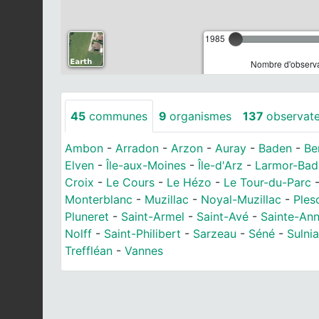
1985
Nombre d'observa
45
communes
9
organismes
137
observat
Ambon
-
Arradon
-
Arzon
-
Auray
-
Baden
-
Be
Elven
-
Île-aux-Moines
-
Île-d'Arz
-
Larmor-Bad
Croix
-
Le Cours
-
Le Hézo
-
Le Tour-du-Parc
Monterblanc
-
Muzillac
-
Noyal-Muzillac
-
Ples
Pluneret
-
Saint-Armel
-
Saint-Avé
-
Sainte-An
Nolff
-
Saint-Philibert
-
Sarzeau
-
Séné
-
Sulni
Treffléan
-
Vannes