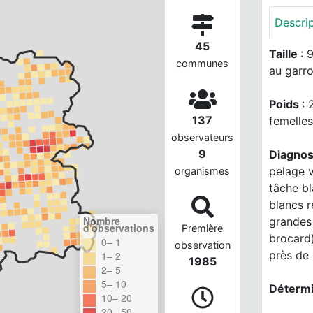
Descri
45
Taille
: 
communes
au garro
Poids
: 
137
femelles
observateurs
9
Diagno
pelage v
organismes
tâche bl
blancs r
Nombre
grandes 
d'observations
Première
brocard)
0– 1
observation
près de
1– 2
1985
2– 5
5– 10
Déterm
10– 20
20– 50