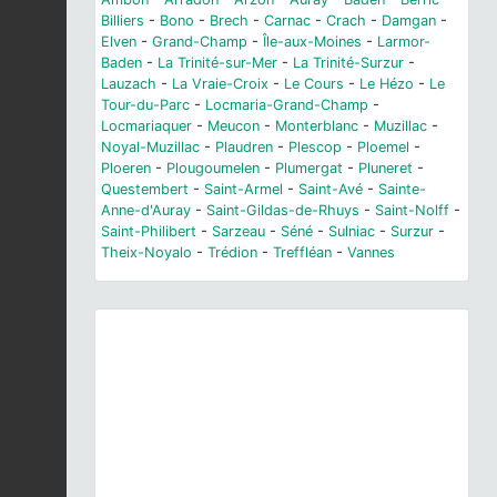
Billiers
-
Bono
-
Brech
-
Carnac
-
Crach
-
Damgan
-
Elven
-
Grand-Champ
-
Île-aux-Moines
-
Larmor-
Baden
-
La Trinité-sur-Mer
-
La Trinité-Surzur
-
Lauzach
-
La Vraie-Croix
-
Le Cours
-
Le Hézo
-
Le
Tour-du-Parc
-
Locmaria-Grand-Champ
-
Locmariaquer
-
Meucon
-
Monterblanc
-
Muzillac
-
Noyal-Muzillac
-
Plaudren
-
Plescop
-
Ploemel
-
Ploeren
-
Plougoumelen
-
Plumergat
-
Pluneret
-
Questembert
-
Saint-Armel
-
Saint-Avé
-
Sainte-
Anne-d'Auray
-
Saint-Gildas-de-Rhuys
-
Saint-Nolff
-
Saint-Philibert
-
Sarzeau
-
Séné
-
Sulniac
-
Surzur
-
Theix-Noyalo
-
Trédion
-
Treffléan
-
Vannes
Previous
Next