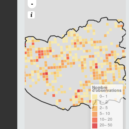
-
Nombre
d'observations
0– 1
1– 2
2– 5
5– 10
10– 20
20– 50