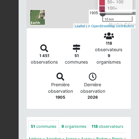
50– 100
100+
1905
10 km
Nombre d'observa
Leaflet
|
© OpenStreetMap contributors
118
observateurs
1 451
51
9
observations
communes
organismes
Première
Dernière
observation
observation
1905
2026
51
communes
9
organismes
118
observateurs
Ambon
-
Arradon
-
Arzon
-
Auray
-
Baden
-
Berric
-