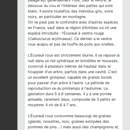
pelage est généralement roux, sauf le ventre, le
dessous du cou et l'intérieur des pattes qui sont
blanc. Il existe toutefois des individus gris, voire
noirs, en particulier en montagne.
On ne peut pas le confondre avec d'autres espèces
en France, sauf dans la région d'Antibes où vit une
espèce introduite : l'Écureuil à ventre rouge
(
Callosciurus erythraeus
). Ce dernier a le ventre
roux acajou et pas de touffe de poils aux oreilles.
L'Écureuil roux est strictement diurne. Il se repose la
nuit dans un nid sphérique en brindilles et mousses,
construit à plusieurs mètres de hauteur dans le
houppier d'un arbre, parfois dans une cavité. C'est
un excellent grimpeur, capable de grands bonds
pour passer d'un arbre à l'autre. La période de
reproduction va du printemps à l'automne. La
gestation dure 5 à 6 semaines. Il y a une portée
annuelle, rarement deux, composée de 3 petits en
moyenne. Il vit de 6 à 7 ans.
L'Écureuil roux consomme beaucoup de graines
(glands, noisettes, noix, graines extirpées des
pommes de pins...) mais aussi des champignons et,