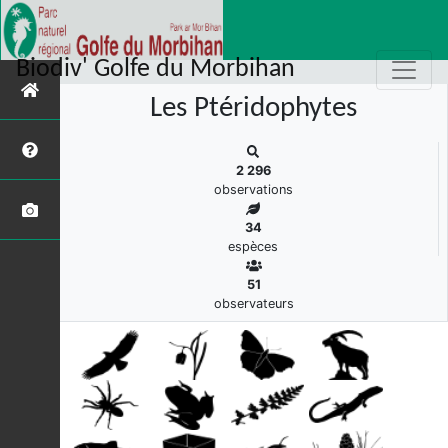
s
Biodiv' Golfe du Morbihan
Les Ptéridophytes
2 296
observations
34
espèces
51
observateurs