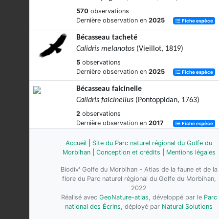
570
observations
Dernière observation en
2025
Fiche espèce
Bécasseau tacheté
Calidris melanotos
(Vieillot, 1819)
5
observations
Dernière observation en
2025
Fiche espèce
Bécasseau falcinelle
Calidris falcinellus
(Pontoppidan, 1763)
2
observations
Dernière observation en
2017
Fiche espèce
Bécasseau rousset
Accueil
|
Site du Parc naturel régional du Golfe du
Calidris subruficollis
(Vieillot, 1819)
Morbihan
|
Conception et crédits
|
Mentions légales
1
observation
Biodiv' Golfe du Morbihan - Atlas de la faune et de la
Dernière observation en
1976
Fiche espèce
flore du Parc naturel régional du Golfe du Morbihan,
2022
Bécasseau variable
Réalisé avec
GeoNature-atlas
, développé par le
Parc
Calidris alpina
(Linnaeus, 1758)
national des Écrins
, déployé par
Natural Solutions
2589
observations