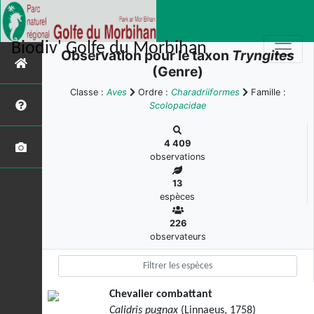
Biodiv' Golfe du Morbihan
Observation pour le taxon
Tryngites
(Genre)
Classe :
Aves
Ordre :
Charadriiformes
Famille :
Scolopacidae
4 409
observations
13
espèces
226
observateurs
Chevalier combattant
Calidris pugnax
(Linnaeus, 1758)