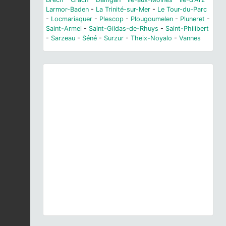
Larmor-Baden
-
La Trinité-sur-Mer
-
Le Tour-du-Parc
-
Locmariaquer
-
Plescop
-
Plougoumelen
-
Pluneret
-
Saint-Armel
-
Saint-Gildas-de-Rhuys
-
Saint-Philibert
-
Sarzeau
-
Séné
-
Surzur
-
Theix-Noyalo
-
Vannes
Previous
Next
Moisson (78). © O. Roquinarc'h