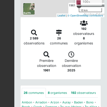
100+
1961
10 km
Nombre d'observa
Leaflet
|
© OpenStreetMap contributors
192
observateurs
2 589
26
8
observations
communes
organismes
Première
Dernière
observation
observation
1961
2025
26
communes
8
organismes
192
observateurs
Ambon
-
Arradon
-
Arzon
-
Auray
-
Baden
-
Bono
-
Brech
-
Crach
-
Damgan
-
Île-aux-Moines
-
Île-d'Arz
-