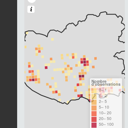
Nombre
d'observations
0– 1
1– 2
2– 5
5– 10
10– 20
20– 50
50– 100