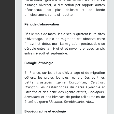
bécasseaux, grâce à la la tâche ventrale noire. En
plumage hivernal, la distinction par rapport autres
bécasseaux est plus délicate et se fonde
principalement sur la silhouette.
Période d’observation
Dès le mois de mars, les oiseaux quittent leurs sites
d’hivernage. Le pic de migration est observé entre
fin avril et début mai. La migration postnuptiale se
déroule entre la mi-juillet et novembre, avec un pic
entre mi-août et septembre.
Biologie-éthologie
En France, sur les sites d’hivernage et de migration
côtiers, les proies les plus recherchées sont les
petits crustacés (genre
Corophium
,
Carcinus
,
Crangon
) les gastéropodes du genre
Hydrobia
et
Littorina
et des annélides (genre
Nereis
,
Scoloplos
,
Arenicola
) et des bivalves de petite taille (moins de
2 cm) du genre
Macoma
,
Scrobicularia
,
Abra
.
Biogéographie et écologie