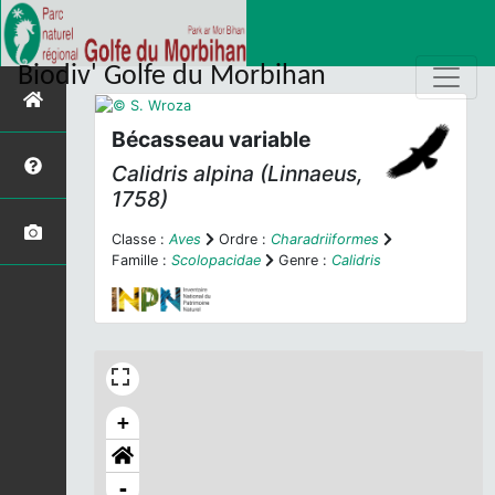
Biodiv' Golfe du Morbihan
Bécasseau variable
Calidris alpina
(Linnaeus,
1758)
Classe :
Aves
Ordre :
Charadriiformes
Famille :
Scolopacidae
Genre :
Calidris
+
-