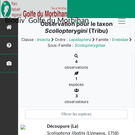
Biodiv' Golfe du Morbihan
Observation pour le taxon
Scoliopterygini
(Tribu)
Classe :
Insecta
Ordre :
Lepidoptera
Famille :
Erebidae
Sous-Famille :
Scoliopteryginae
4
observations
1
espèces
3
observateurs
Découpure (La)
Scoliopteryx libatrix
(Linnaeus, 1758)